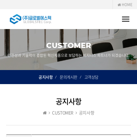
HOME
Toggle
naviga
CUSTOMER
안전성과 기술력이 결합된 혁신제품으로 보답하는 비지니스 파트너가 되겠습니다.
공지사항
문의게시판
고객상담
공지사항
CUSTOMER
공지사항