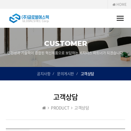
HOME
Toggle
naviga
CUSTOMER
안전성과 기술력이 결합된 혁신제품으로 보답하는 비지니스 파트너가 되겠습니다.
공지사항
문의게시판
고객상담
고객상담
PRODUCT
고객상담