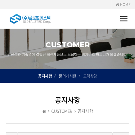
HOME
Toggle
naviga
CUSTOMER
안전성과 기술력이 결합된 혁신제품으로 보답하는 비지니스 파트너가 되겠습니다.
공지사항
문의게시판
고객상담
공지사항
CUSTOMER
공지사항