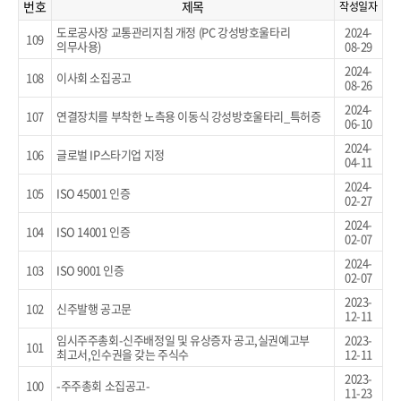
번호
제목
작성일자
도로공사장 교통관리지침 개정 (PC 강성방호울타리
2024-
109
의무사용)
08-29
2024-
108
이사회 소집공고
08-26
2024-
107
연결장치를 부착한 노측용 이동식 강성방호울타리_특허증
06-10
2024-
106
글로벌 IP스타기업 지정
04-11
2024-
105
ISO 45001 인증
02-27
2024-
104
ISO 14001 인증
02-07
2024-
103
ISO 9001 인증
02-07
2023-
102
신주발행 공고문
12-11
임시주주총회-신주배정일 및 유상증자 공고,실권예고부
2023-
101
최고서,인수권을 갖는 주식수
12-11
2023-
100
-주주총회 소집공고-
11-23